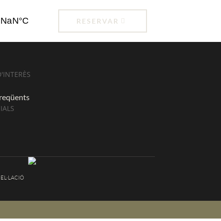
RESERVAR
'INTERÈS
freqüents
IALS
EL·LACIÓ