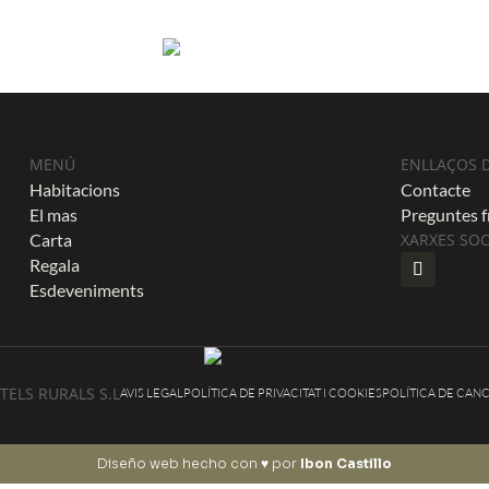
MENÚ
ENLLAÇOS D
Habitacions
Contacte
El mas
Preguntes 
Carta
XARXES SOC
Regala
Esdeveniments
TELS RURALS S.L
AVIS LEGAL
POLÍTICA DE PRIVACITAT I COOKIES
POLÍTICA DE CANC
Diseño web hecho con ♥ por
Ibon Castillo