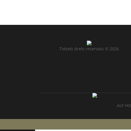
Menu
Totsels drets reservats ©
2026
ALF HO